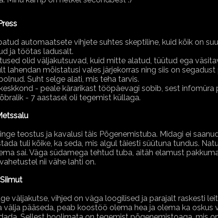
Press
batud automaatsete vihjete suhtes skeptiline, kuid kõik on suu
d ja töötas ladusalt.
tused olid väljakutsuvad, kuid mitte alatud, tüütud ega väsita
ult lahendan mõistatusi vales järjekorras ning siis on segadust p
olnud. Suht selge alati, mis teha tarvis.
keskkond - peale kärarikast tööpäevagi sobib, sest infomüra 
bralik - 7 aastasel oli tegemist küllaga.
etssalu
nge teostus ja kavalusi täis Põgenemistuba. Midagi ei saanud 
tada tuli kõike, ka seda, mis algul täiesti süütuna tundus. Nat
ma sai. Väga südamega tehtud tuba, aitäh elamust pakkumast
ahetustel nii vähe lahti on.
 Siimut
e väljakutse, vihjed on väga loogilised ja parajalt raskesti lei
a välja pääseda, peab koostöö olema hea ja olema ka oskus vi
dada. Sellest hoolimata on tegemist põgenemistoaga, mis on