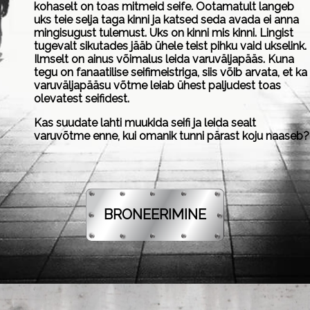
kohaselt on toas mitmeid seife. Ootamatult langeb
uks teie selja taga kinni ja katsed seda avada ei anna
mingisugust tulemust. Uks on kinni mis kinni. Lingist
tugevalt sikutades jääb ühele teist pihku vaid ukselink.
Ilmselt on ainus võimalus leida varuväljapääs. Kuna
tegu on fanaatilise seifimeistriga, siis võib arvata, et ka
varuväljapääsu võtme leiab ühest paljudest toas
olevatest seifidest.
Kas suudate lahti muukida seifi ja leida sealt
varuvõtme enne, kui omanik tunni pärast koju naaseb?