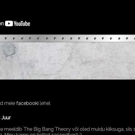
nud meie
facebooki
lehel
 Juur
le meeldib The Big Bang Theory või oled muidu kiiksuga, siis sa
. Minu kamp on hetkel secondbest :)