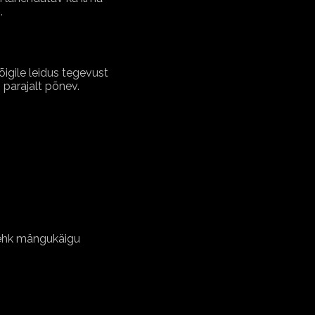
.
igile leidus tegevust
 parajalt põnev.
t ehk mängukäigu