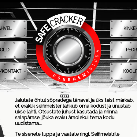
Jalutate õhtul sõpradega tänaval ja üks teist märkab,
et eraklik seifimeister lahkub oma kodust ja unustab
ukse lahti. Otsustate juhust kasutada ja minna
salapärase, jõuka eraku äraolekul tema kodu
uudistama...
Te sisenete tuppa ja vaatate ringi. Seifimeistrile