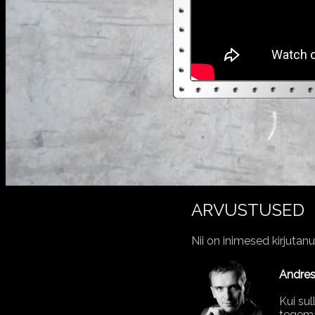
ARVUSTUSED
Nii on inimesed kirjuta
Andres
Kui sul
tegema