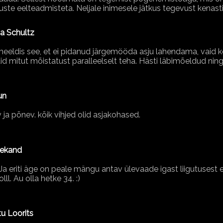
uste eelteadmisteta. Neljale inimesele jätkus tegevust kenasti
na Schultz
meeldis see, et ei pidanud järgemööda asju lahendama, vaid kõ
id mitut mõistatust paralleelselt teha. Hästi läbimõeldud ning
un
 ja põnev. kõik vihjed olid asjakohased.
Alekand
 Ja eriti äge on peale mängu antav ülevaade igast liigutuses
lll. Au olla hetke 34. :)
u Loorits