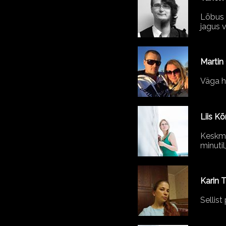
Lõbus 
jagus 
Martin
Väga hä
Liis K
Keskmi
minuti
Karin 
Sellis