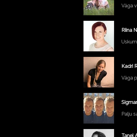
Väga v
Riina 
Uskuma
Kadri 
Väga p
Sigma
Palju s
Tanel A