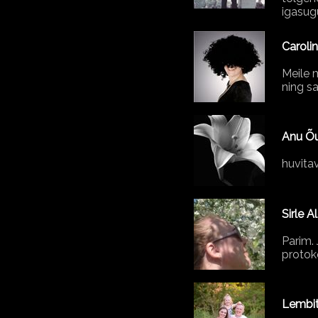
igasug
Caroli
Meile 
ning sa
Anu Õ
huvitav
Sirle 
Parim.
protoko
Lembit