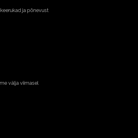
keerukad ja põnevust
me välja viimasel