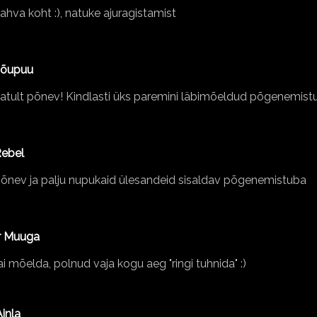
ahva koht :), natuke ajuragistamist
Nõupuu
tult põnev! Kindlasti üks paremini läbimõeldud põgenemistu
Rebel
õnev ja palju nupukaid ülesandeid sisaldav põgenemistuba
r Muuga
ai mõelda, polnud vaja kogu aeg "ringi tuhnida" :)
inla