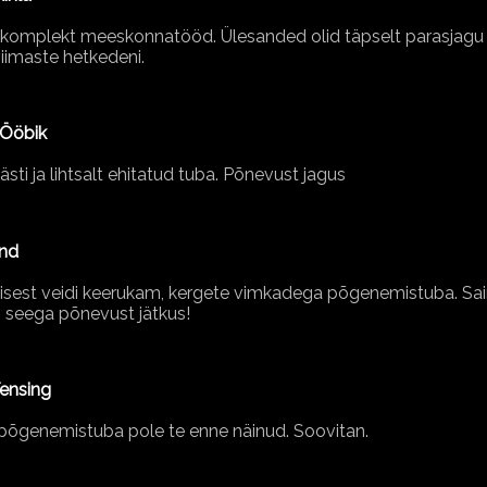
komplekt meeskonnatööd. Ülesanded olid täpselt parasjagu 
viimaste hetkedeni.
 Ööbik
sti ja lihtsalt ehitatud tuba. Põnevust jagus
õnd
sest veidi keerukam, kergete vimkadega põgenemistuba. Sai
l, seega põnevust jätkus!
Tensing
t põgenemistuba pole te enne näinud. Soovitan.