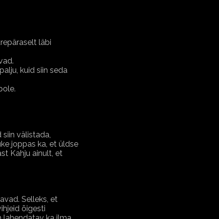
repäraselt läbi
vad.
alju, kuid siin seda
pole.
siin välistada,
uke joppas ka, et üldse
 Kahju ainult, et
tavad. Selleks, et
hjeid õigesti
 lahendatav ka ilma