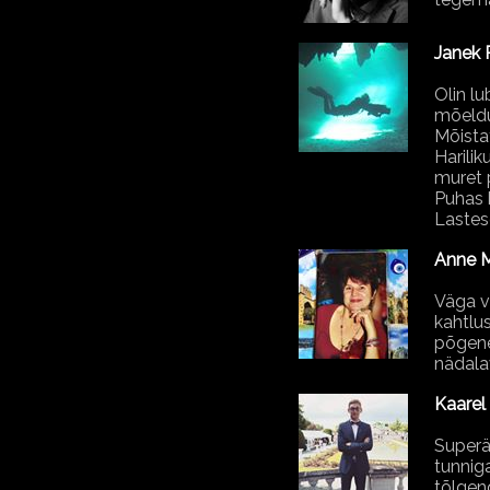
Janek 
Olin lu
mõeldu
Mõista
Harilik
muret p
Puhas 
Lastesõ
Anne M
Väga vi
kahtlus
põgene
nädalav
Kaarel
Superäg
tunnig
tõlgen